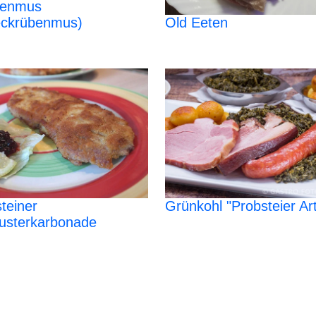
enmus
eckrübenmus)
Old Eeten
teiner
Grünkohl "Probsteier Ar
usterkarbonade