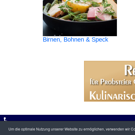
Birnen, Bohnen & Speck
♿
© PROBSTEIerLEBEN.de - erleben Sie die Probstei! 2008 - 202
Um die optimale Nutzung unserer Website zu ermöglichen, verwenden wir Coo