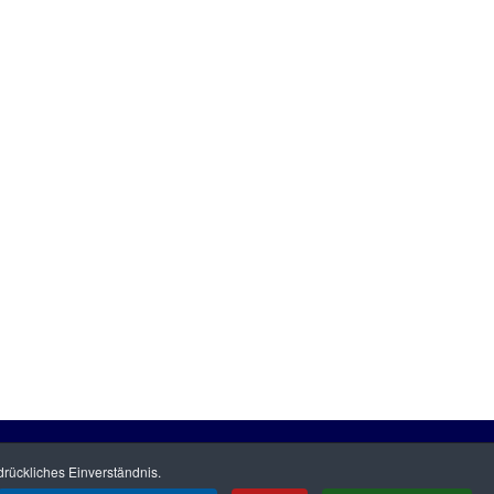
r uns
|
Datenschutz
|
Impressum
|
Ihre Werbung
|
Hilfe
|
Kontakt
rückliches Einverständnis.