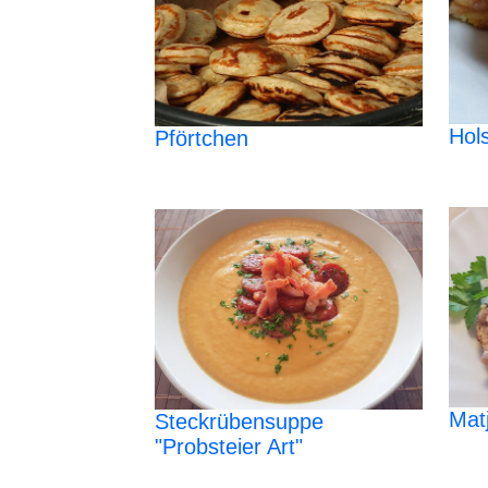
Hol
Pförtchen
Mat
Steckrübensuppe
"Probsteier Art"