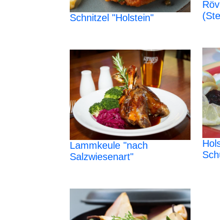
Röv
(St
Schnitzel "Holstein"
Hols
Lammkeule "nach
Sch
Salzwiesenart"