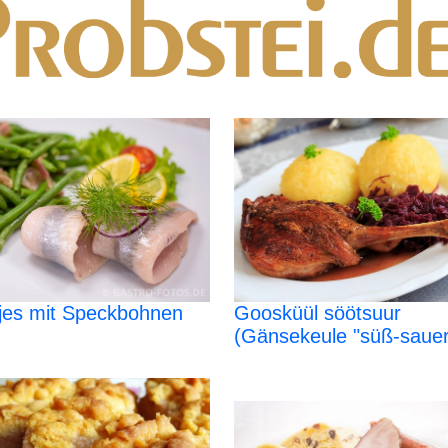
jes mit Speckbohnen
Goosküül söötsuur
(Gänsekeule "süß-sauer