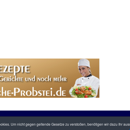
6
Home
|
Übe
kies. Um nicht gegen geltende Gesetze zu verstoßen, benötigen wir dazu Ihr ausd