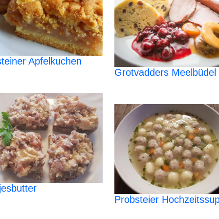
steiner Apfelkuchen
Grotvadders Meelbüdel
jesbutter
Probsteier Hochzeitssu